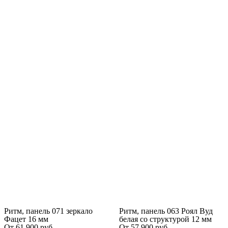
Ритм, панель 071 зеркало
Ритм, панель 063 Роял Вуд
Фацет 16 мм
белая со структурой 12 мм
От
61 900
руб.
От
57 900
руб.