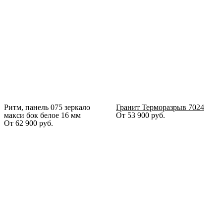
Ритм, панель 075 зеркало
Гранит Терморазрыв 7024
макси бок белое 16 мм
От
53 900
руб.
От
62 900
руб.