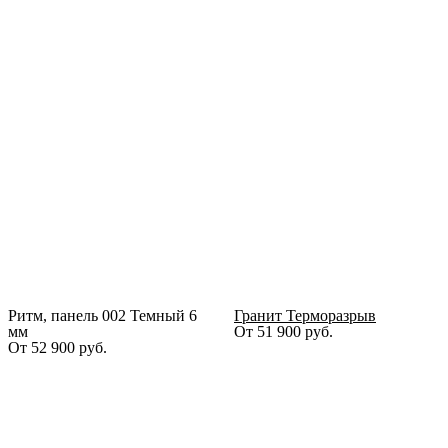
Ритм, панель 002 Темный 6
Гранит Терморазрыв
мм
От
51 900
руб.
От
52 900
руб.