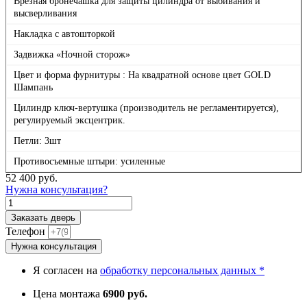
Врезная бронечашка для защиты цилиндра от выбивания и
высверливания
Накладка с автошторкой
Задвижка «Ночной сторож»
Цвет и форма фурнитуры : На квадратной основе цвет GOLD
Шампань
Цилиндр ключ-вертушка (производитель не регламентируется),
регулируемый эксцентрик.
Петли: 3шт
Противосъемные штыри: усиленные
52 400
руб.
Нужна консультация?
Количество
товара
Заказать дверь
Дверь
Телефон
Гранит
Нужна консультация
Артдеко,
панель
Я согласен на
обработку персональных данных *
079
Белый
Цена монтажа
6900 руб.
софт,