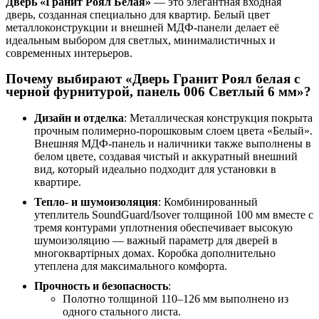
Дверь «Гранит Роял Белая»
— это элегантная входная
дверь, созданная специально для квартир. Белый цвет
металлоконструкции и внешней МДФ-панели делает её
идеальным выбором для светлых, минималистичных и
современных интерьеров.
Почему выбирают «Дверь Гранит Роял белая с
черной фурнитурой, панель 006 Светлый 6 мм»?
Дизайн и отделка
: Металлическая конструкция покрыта
прочным полимерно-порошковым слоем цвета «Белый».
Внешняя МДФ-панель и наличники также выполнены в
белом цвете, создавая чистый и аккуратный внешний
вид, который идеально подходит для установки в
квартире.
Тепло- и шумоизоляция
: Комбинированный
утеплитель SoundGuard/Isover толщиной 100 мм вместе с
тремя контурами уплотнения обеспечивает высокую
шумоизоляцию — важный параметр для дверей в
многоквартірных домах. Коробка дополнительно
утеплена для максимального комфорта.
Прочность и безопасность
:
Полотно толщиной 110–126 мм выполнено из
одного стального листа.