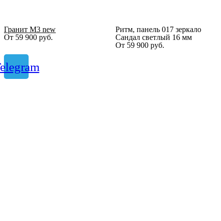
Гранит М3 new
Ритм, панель 017 зеркало
От
59 900
руб.
Сандал светлый 16 мм
От
59 900
руб.
elegram