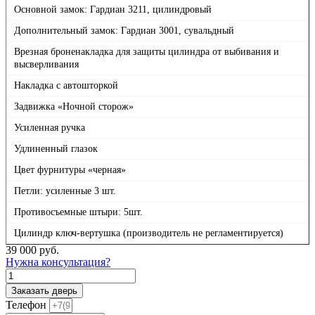
Основной замок: Гардиан 3211, цилиндровый
Дополнительный замок: Гардиан 3001, сувальдный
Врезная броненакладка для защиты цилиндра от выбивания и
высверливания
Накладка с автошторкой
Задвижка «Ночной сторож»
Усиленная ручка
Удлиненный глазок
Цвет фурнитуры «черная»
Петли: усиленные 3 шт.
Противосъемные штыри: 5шт.
Цилиндр ключ-вертушка (производитель не регламентируется)
39 000
руб.
Нужна консультация?
Количество
товара
Заказать дверь
Дверь
Телефон
Гранит