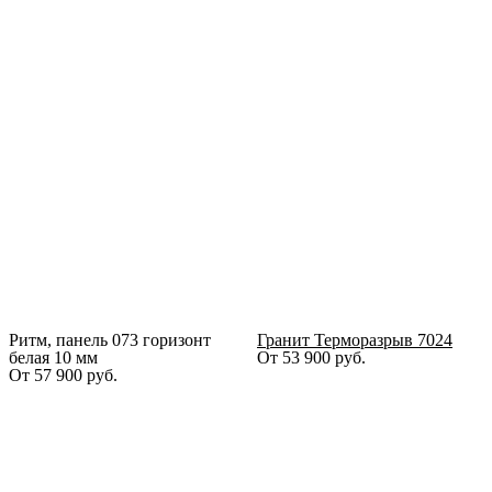
Ритм, панель 073 горизонт
Гранит Терморазрыв 7024
белая 10 мм
От
53 900
руб.
От
57 900
руб.