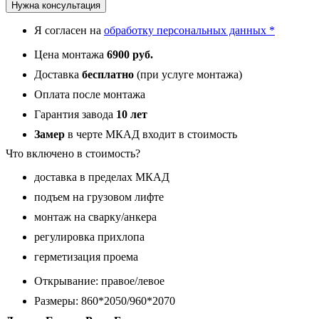
Нужна консультация
Роял
белая
Я согласен на
обработку персональных данных *
с
черной
Цена монтажа
6900 руб.
фурнитурой,
панель
Доставка
бесплатно
(при услуге монтажа)
006
Оплата после монтажа
Светлый
6
Гарантия завода
10 лет
мм
Замер
в черте МКАД входит в стоимость
Что включено в стоимость?
доставка в пределах МКАД
подъем на грузовом лифте
монтаж на сварку/анкера
регулировка прихлопа
герметизация проема
Открывание: правое/левое
Размеры: 860*2050/960*2070