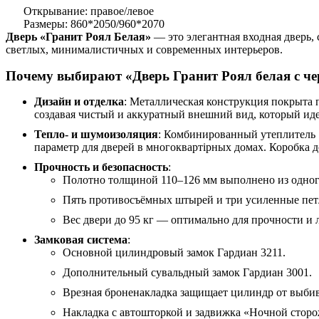
Открывание: правое/левое
Размеры: 860*2050/960*2070
Дверь «Гранит Роял Белая»
— это элегантная входная дверь,
светлых, минималистичных и современных интерьеров.
Почему выбирают «Дверь Гранит Роял белая с че
Дизайн и отделка
: Металлическая конструкция покрыта
создавая чистый и аккуратный внешний вид, который иде
Тепло- и шумоизоляция
: Комбинированный утеплитель 
параметр для дверей в многоквартірных домах. Коробка 
Прочность и безопасность
:
Полотно толщиной 110–126 мм выполнено из одного
Пять противосъёмных штырей и три усиленные петл
Вес двери до 95 кг — оптимально для прочности и 
Замковая система
:
Основной цилиндровый замок Гардиан 3211.
Дополнительный сувальдный замок Гардиан 3001.
Врезная броненакладка защищает цилиндр от выби
Накладка с автошторкой и задвижка «Ночной сторо