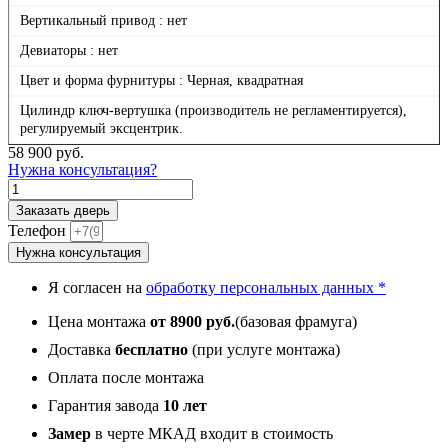
Вертикальный привод : нет
Девиаторы : нет
Цвет и форма фурнитуры : Черная, квадратная
Цилиндр ключ-вертушка (производитель не регламентируется),
регулируемый эксцентрик.
58 900
руб.
Нужна консультация?
Количество
товара
Заказать дверь
Горизонт
Телефон
с
Нужна консультация
фрамугой,
панель
Я согласен на
обработку персональных данных *
081
Белый
Цена монтажа
от 8900 руб.
(базовая фрамуга)
Горизонт
10
Доставка
бесплатно
(при услуге монтажа)
мм
Оплата после монтажа
Гарантия завода
10 лет
Замер
в черте МКАД входит в стоимость