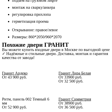
подъем на грузовом лифте
монтаж на сварку/анкера
регулировка прихлопа
герметизация проема
Открывание: правое/левое
Размеры: 860*2050/960*2070
Похожие двери ГРАНИТ
Вы можете купить входные двери в Москве по выгодной цене
✓ Надёжные и стильные двери. Доставка, монтаж и гарантия
качества от завода!
Гранит Ардеко
Гранит Лира Белая
От
43 900
руб.
От 33900 руб.
От
32 500
руб.
Ритм, панель 002 Темный 6
Гранит Симметрия
мм
От 38900 руб.
От
52 900
руб.
От
36 500
руб.