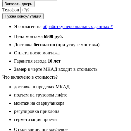
товара
Заказать дверь
Гранит
Телефон
Бриони,
Нужна консультация
панель
085
Я согласен на
обработку персональных данных *
Белый
рельеф
Цена монтажа
6900 руб.
софт
с
Доставка
бесплатно
(при услуге монтажа)
тонированным
Оплата после монтажа
зеркало
10
Гарантия завода
10 лет
мм
Замер
в черте МКАД входит в стоимость
Что включено в стоимость?
доставка в пределах МКАД
подъем на грузовом лифте
монтаж на сварку/анкера
регулировка прихлопа
герметизация проема
Открывание: правое/левое