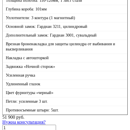
Толщина полотна: 110-120мм, 1 лист стали
Глубина короба: 101мм
Уплотнители: 3 контура (1 магнитный)
Основной замок: Гардиан 3211, цилиндровый
Дополнительный замок: Гардиан 3001, сувальдный
Врезная броненакладка для защиты цилиндра от выбивания и
высверливания
Накладка с автошторкой
Задвижка «Ночной сторож»
Усиленная ручка
Удлиненный глазок
Цвет фурнитуры «черный»
Петли: усиленные 3 шт.
Противосъемные штыри: 5шт.
51 900
руб.
Нужна консультация?
Количество