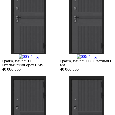
Гранж, панель 005
Гранж, панель 006 Светлый 6
Итальянский орех 6 мм
мм
40 000
руб.
40 000
руб.