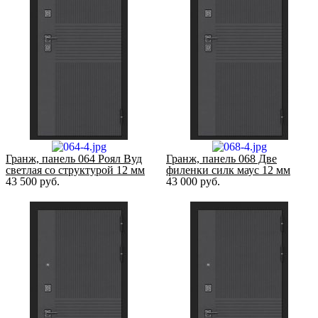
Гранж, панель 064 Роял Вуд
Гранж, панель 068 Две
светлая со структурой 12 мм
филенки силк маус 12 мм
43 500
руб.
43 000
руб.