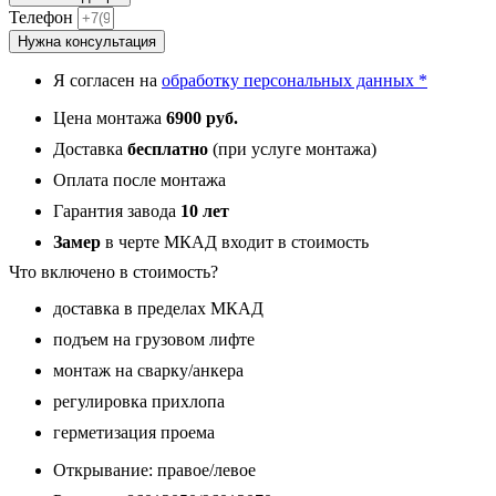
Гранит
Телефон
Шебби,
Нужна консультация
панель
035
Я согласен на
обработку персональных данных *
Белая
классика
Цена монтажа
6900 руб.
12
мм
Доставка
бесплатно
(при услуге монтажа)
Оплата после монтажа
Гарантия завода
10 лет
Замер
в черте МКАД входит в стоимость
Что включено в стоимость?
доставка в пределах МКАД
подъем на грузовом лифте
монтаж на сварку/анкера
регулировка прихлопа
герметизация проема
Открывание: правое/левое