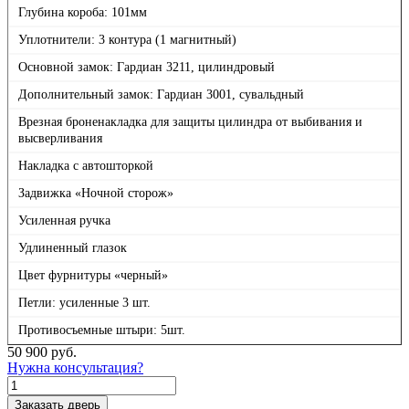
Глубина короба: 101мм
Уплотнители: 3 контура (1 магнитный)
Основной замок: Гардиан 3211, цилиндровый
Дополнительный замок: Гардиан 3001, сувальдный
Врезная броненакладка для защиты цилиндра от выбивания и
высверливания
Накладка с автошторкой
Задвижка «Ночной сторож»
Усиленная ручка
Удлиненный глазок
Цвет фурнитуры «черный»
Петли: усиленные 3 шт.
Противосъемные штыри: 5шт.
50 900
руб.
Нужна консультация?
Количество
товара
Заказать дверь