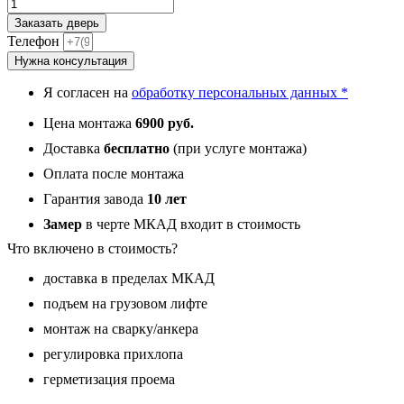
Количество
товара
Заказать дверь
Эксклюзив,
Телефон
панель
Нужна консультация
079
Белый
Я согласен на
обработку персональных данных *
софт,
черный
Цена монтажа
6900 руб.
молдинг
12
Доставка
бесплатно
(при услуге монтажа)
мм
Оплата после монтажа
Гарантия завода
10 лет
Замер
в черте МКАД входит в стоимость
Что включено в стоимость?
доставка в пределах МКАД
подъем на грузовом лифте
монтаж на сварку/анкера
регулировка прихлопа
герметизация проема