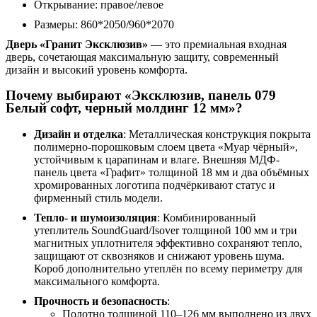
Открывание: правое/левое
Размеры: 860*2050/960*2070
Дверь «Гранит Эксклюзив»
— это премиальная входная
дверь, сочетающая максимальную защиту, современный
дизайн и высокий уровень комфорта.
Почему выбирают «Эксклюзив, панель 079
Белый софт, черный молдинг 12 мм»?
Дизайн и отделка
: Металлическая конструкция покрыта
полимерно-порошковым слоем цвета «Муар чёрный»,
устойчивым к царапинам и влаге. Внешняя МДФ-
панель цвета «Графит» толщиной 18 мм и два объёмных
хромированных логотипа подчёркивают статус и
фирменный стиль модели.
Тепло- и шумоизоляция
: Комбинированный
утеплитель SoundGuard/Isover толщиной 100 мм и три
магнитных уплотнителя эффективно сохраняют тепло,
защищают от сквозняков и снижают уровень шума.
Короб дополнительно утеплён по всему периметру для
максимального комфорта.
Прочность и безопасность
:
Полотно толщиной 110–126 мм выполнено из двух