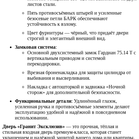
листов стали.
Пять противосъёмных штырей и усиленные
безосевые петли БАРК обеспечивают
устойчивость к взлому.
Цвет фурнитуры — чёрный, что придаёт двери
строгий и элегантный внешний вид.
Замковая система
:
Основной двухсистемный замок Гардиан 75.14 Т с
вертикальным приводом и системой
перекодировки.
Врезная броненакладка для защиты цилиндра от
выбивания и высверливания.
Накладка с автошторкой и задвижка «Ночной
сторож» для дополнительной безопасности.
Функциональные детали
: Удлинённый глазок,
усиленная ручка и противосъёмные элементы делают
эксплуатацию удобной и надёжной в повседневном
использовании.
Дверь «Гранит Эксклюзив»
— это прочная, тёплая и
стильная входная дверь премиум-класса, которая станет
украшением и надёжной защитой вашего дома или квартиры.