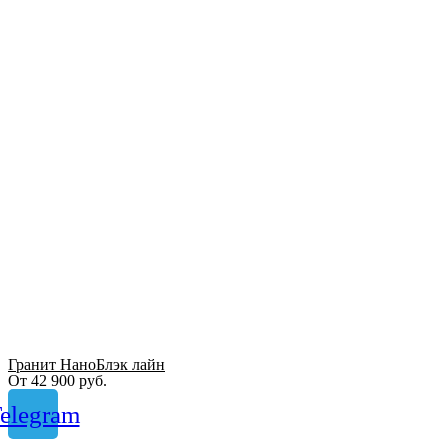
Гранит НаноБлэк лайн
От
42 900
руб.
elegram