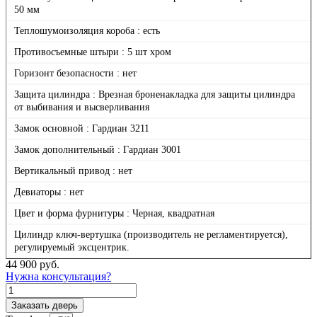
50 мм
Теплошумоизоляция короба : есть
Противосъемные штыри : 5 шт хром
Горизонт безопасности : нет
Защита цилиндра : Врезная броненакладка для защиты цилиндра
от выбивания и высверливания
Замок основной : Гардиан 3211
Замок дополнительный : Гардиан 3001
Вертикальный привод : нет
Девиаторы : нет
Цвет и форма фурнитуры : Черная, квадратная
Цилиндр ключ-вертушка (производитель не регламентируется),
регулируемый эксцентрик.
44 900
руб.
Нужна консультация?
Количество
товара
Заказать дверь
Континент,