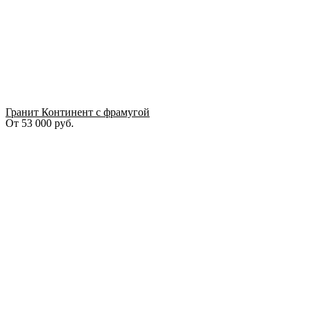
Гранит Континент с фрамугой
От
53 000
руб.