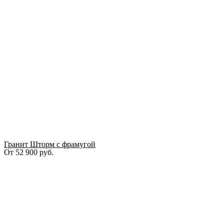
Гранит Шторм с фрамугой
От
52 900
руб.