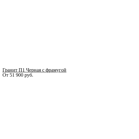
Гранит П1 Черная с фрамугой
От
51 900
руб.