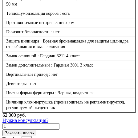
50 мм
Теплошумоизоляция короба : есть
Противосъемные штыри : 5 шт хром
Горизонт безопасности : нет
Защита цилиндра : Врезная броненакладка для защиты цилиндра
от выбивания и высверливания
Замок основной : Гардиан 3211 4 класс
Замок дополнительный : Гардиан 3001 3 класс
Вертикальный привод : нет
Девиаторы : нет
Цвет и форма фурнитуры : Черная, квадратная
Цилиндр ключ-вертушка (производитель не регламентируется),
регулируемый эксцентрик.
62 000
руб.
Нужна консультация?
Количество
товара
Заказать дверь
Континент