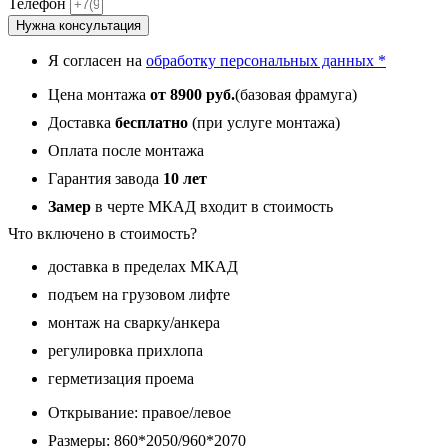
Телефон
с
Нужна консультация
фрамугой,
панель
Я согласен на
обработку персональных данных *
010
зеркало
Цена монтажа
от 8900 руб.
(базовая фрамуга)
Белый
матовый
Доставка
бесплатно
(при услуге монтажа)
16
Оплата после монтажа
мм
Гарантия завода
10 лет
Замер
в черте МКАД входит в стоимость
Что включено в стоимость?
доставка в пределах МКАД
подъем на грузовом лифте
монтаж на сварку/анкера
регулировка прихлопа
герметизация проема
Открывание: правое/левое
Размеры: 860*2050/960*2070