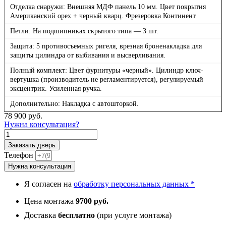
Отделка снаружи: Внешняя МДФ панель 10 мм. Цвет покрытия
Американский орех + черный кварц. Фрезеровка Континент
Петли: На подшипниках скрытого типа — 3 шт.
Защита: 5 противосъемных ригеля, врезная броненакладка для
защиты цилиндра от выбивания и высверливания.
Полный комплект: Цвет фурнитуры «черный». Цилиндр ключ-
вертушка (производитель не регламентируется), регулируемый
эксцентрик. Усиленная ручка.
Дополнительно: Накладка с автошторкой.
78 900
руб.
Нужна консультация?
Количество
товара
Заказать дверь
Континент
Телефон
Смарт,
Нужна консультация
панель
073
Я согласен на
обработку персональных данных *
горизонт
белая
Цена монтажа
9700 руб.
10
мм
Доставка
бесплатно
(при услуге монтажа)