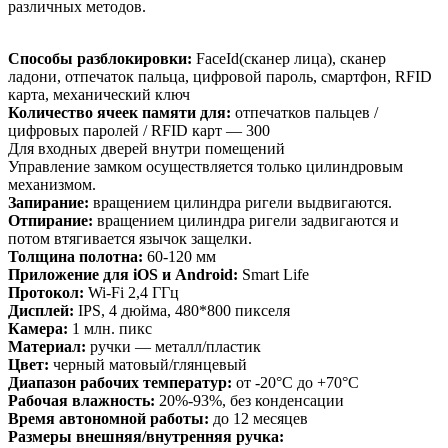
различных методов.
Способы разблокировки:
FaceId(сканер лица), сканер
ладони, отпечаток пальца, цифровой пароль, смартфон, RFID
карта, механический ключ
Количество ячеек памяти для:
отпечатков пальцев /
цифровых паролей / RFID карт — 300
Для входных дверей внутри помещений
Управление замком осуществляется только цилиндровым
механизмом.
Запирание:
вращением цилиндра ригели выдвигаются.
Отпирание:
вращением цилиндра ригели задвигаются и
потом втягивается язычок защелки.
Толщина полотна:
60-120 мм
Приложение для iOS и Android:
Smart Life
Протокол:
Wi-Fi 2,4 ГГц
Дисплей:
IPS, 4 дюйма, 480*800 пикселя
Камера:
1 млн. пикс
Материал:
ручки — металл/пластик
Цвет:
черный матовый/глянцевый
Диапазон рабочих температур:
от -20°C до +70°C
Рабочая влажность:
20%-93%, без конденсации
Время автономной работы:
до 12 месяцев
Размеры внешняя/внутренняя ручка: