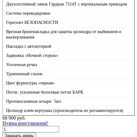
Двухсистемный замок Гардиан 7514Т с вертикальным приводом
Система перекодировки
Горизонт БЕЗОПАСНОСТИ
Врезная броненакладка для защиты цилиндра от выбивания и
высверливания
Накладка с автошторкой
Задвижка «Ночной сторож»
Усиленная ручка
Удлиненный глазок
Цвет фурнитуры «черная»
Петли: усиленные безосевые петли БАРК
Противосъемные штыри: 5шт.
Цилиндр ключ-вертушка (производитель не регламентируется)
68 900
руб.
Нужна консультация?
Количество
товара
Заказать дверь