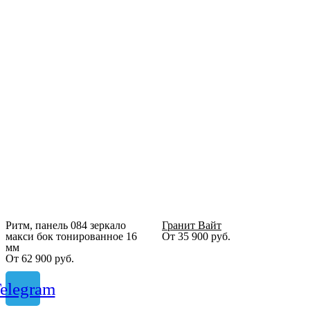
Ритм, панель 084 зеркало
Гранит Вайт
макси бок тонированное 16
От
35 900
руб.
мм
От
62 900
руб.
elegram