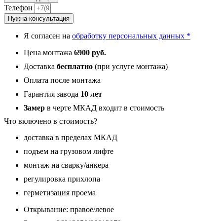
М3
Телефон
New,
Нужна консультация
панель
019
Я согласен на
обработку персональных данных *
зеркало
Белый
Цена монтажа
6900 руб.
ясень
16
Доставка
бесплатно
(при услуге монтажа)
мм
Оплата после монтажа
Гарантия завода
10 лет
Замер
в черте МКАД входит в стоимость
Что включено в стоимость?
доставка в пределах МКАД
подъем на грузовом лифте
монтаж на сварку/анкера
регулировка прихлопа
герметизация проема
Открывание: правое/левое