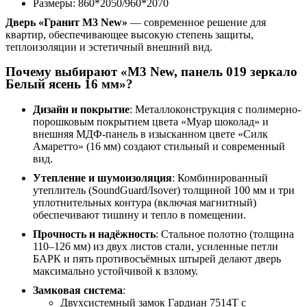
Размеры: 860*2050/960*2070
Дверь «Гранит М3 New»
— современное решение для
квартир, обеспечивающее высокую степень защиты,
теплоизоляции и эстетичный внешний вид.
Почему выбирают «М3 New, панель 019 зеркало
Белый ясень 16 мм»?
Дизайн и покрытие
: Металлоконструкция с полимерно-
порошковым покрытием цвета «Муар шоколад» и
внешняя МДФ-панель в изысканном цвете «Силк
Амаретто» (16 мм) создают стильный и современный
вид.
Утепление и шумоизоляция
: Комбинированный
утеплитель (SoundGuard/Isover) толщиной 100 мм и три
уплотнительных контура (включая магнитный)
обеспечивают тишину и тепло в помещении.
Прочность и надёжность
: Стальное полотно (толщина
110–126 мм) из двух листов стали, усиленные петли
БАРК и пять противосъёмных штырей делают дверь
максимально устойчивой к взлому.
Замковая система
:
Двухсистемный замок Гардиан 7514Т с