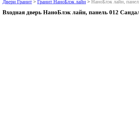
Двери Гранит
>
Гранит НаноБлэк лайн
>
НаноБлэк лайн, панел
Входная дверь НаноБлэк лайн, панель 012 Санда