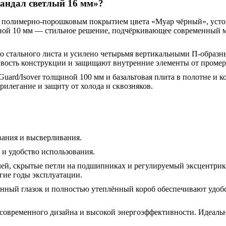
андал светлый 16 мм»?
а полимерно-порошковым покрытием цвета «Муар чёрный», уст
ной 10 мм — стильное решение, подчёркивающее современный 
го стального листа и усилено четырьмя вертикальными П-образ
ость конструкции и защищают внутренние элементы от промерза
uard/Isover толщиной 100 мм и базальтовая плита в полотне и 
илегание и защиту от холода и сквозняков.
вания и высверливания.
 и удобство использования.
лей, скрытые петли на подшипниках и регулируемый эксцентрик
гие годы эксплуатации.
нённый глазок и полностью утеплённый короб обеспечивают удоб
современного дизайна и высокой энергоэффективности. Идеальны