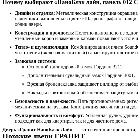
Почему выбирают «НаноБлэк лайн, панель 012 С
Дизайн и отделка
: Металлическая конструкция окрашен
наличники выполнены в цвете «Шагрень графит» толщи
облик двери.
Конструкция и прочность
: Полотно выполнено из одно
утеплённый короб и замковый карман повышают устойчив
Тепло- и шумоизоляция
: Комбинированная плита SoundG
уплотнения (включая магнитный) гарантируют плотное пр
Замковая система
:
Основной цилиндровый замок Гардиан 3211.
Дополнительный сувальдный замок Гардиан 3001.
Врезная броненакладка защищает цилиндр от выби
Накладка с автошторкой обеспечивает защиту замка
Безопасность и надёжность
: Пять противосъёмных риге
механическим нагрузкам. Конструкция рассчитана на дол
Функциональность и комфорт
: Усиленная ручка, удли
подходит как для квартиры, так и для частного дома.
Дверь «Гранит НаноБлэк Лайн»
— это сочетание прочности, 
Похожие двери ГРАНИТ