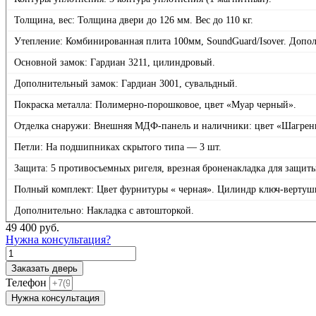
Толщина, вес: Толщина двери до 126 мм. Вес до 110 кг.
Утепление: Комбинированная плита 100мм, SoundGuard/Isover. Допол
Основной замок: Гардиан 3211, цилиндровый.
Дополнительный замок: Гардиан 3001, сувальдный.
Покраска металла: Полимерно-порошковое, цвет «Муар черный».
Отделка снаружи: Внешняя МДФ-панель и наличники: цвет «Шагрен
Петли: На подшипниках скрытого типа — 3 шт.
Защита: 5 противосъемных ригеля, врезная броненакладка для защит
Полный комплект: Цвет фурнитуры « черная». Цилиндр ключ-вертушка
Дополнительно: Накладка с автошторкой.
49 400
руб.
Нужна консультация?
Количество
товара
Заказать дверь
НаноБлэк
Телефон
лайн,
Нужна консультация
панель
012