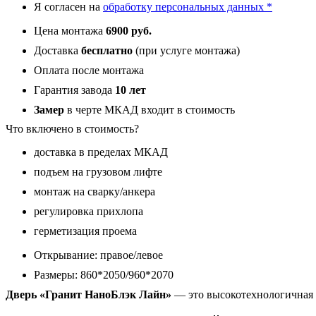
Я согласен на
обработку персональных данных *
Сандал
светлый
Цена монтажа
6900 руб.
16
мм
Доставка
бесплатно
(при услуге монтажа)
Оплата после монтажа
Гарантия завода
10 лет
Замер
в черте МКАД входит в стоимость
Что включено в стоимость?
доставка в пределах МКАД
подъем на грузовом лифте
монтаж на сварку/анкера
регулировка прихлопа
герметизация проема
Открывание: правое/левое
Размеры: 860*2050/960*2070
Дверь «Гранит НаноБлэк Лайн»
— это высокотехнологичная 