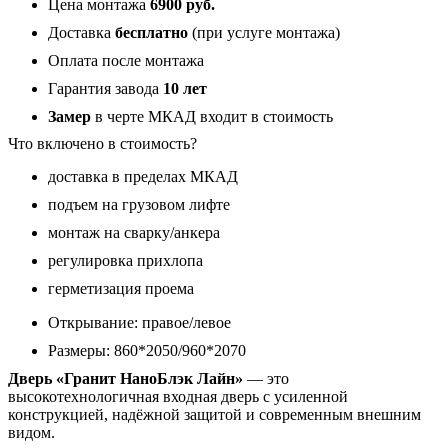
Цена монтажа
6900 руб.
темный
с
Доставка
бесплатно
(при услуге монтажа)
фрезеровкой
Оплата после монтажа
10
мм
Гарантия завода
10 лет
Замер
в черте МКАД входит в стоимость
Что включено в стоимость?
доставка в пределах МКАД
подъем на грузовом лифте
монтаж на сварку/анкера
регулировка прихлопа
герметизация проема
Открывание: правое/левое
Размеры: 860*2050/960*2070
Дверь «Гранит НаноБлэк Лайн»
— это
высокотехнологичная входная дверь с усиленной
конструкцией, надёжной защитой и современным внешним
видом.