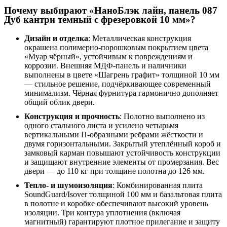
Почему выбирают «НаноБлэк лайн, панель 087
Дуб кантри темный с фрезеровкой 10 мм»?
Дизайн и отделка
: Металлическая конструкция
окрашена полимерно-порошковым покрытием цвета
«Муар чёрный», устойчивым к повреждениям и
коррозии. Внешняя МДФ-панель и наличники
выполнены в цвете «Шагрень графит» толщиной 10 мм
— стильное решение, подчёркивающее современный
минимализм. Чёрная фурнитура гармонично дополняет
общий облик двери.
Конструкция и прочность
: Полотно выполнено из
одного стального листа и усилено четырьмя
вертикальными П-образными ребрами жёсткости и
двумя горизонтальными. Закрытый утеплённый короб и
замковый карман повышают устойчивость конструкции
и защищают внутренние элементы от промерзания. Вес
двери — до 110 кг при толщине полотна до 126 мм.
Тепло- и шумоизоляция
: Комбинированная плита
SoundGuard/Isover толщиной 100 мм и базальтовая плита
в полотне и коробке обеспечивают высокий уровень
изоляции. Три контура уплотнения (включая
магнитный) гарантируют плотное прилегание и защиту