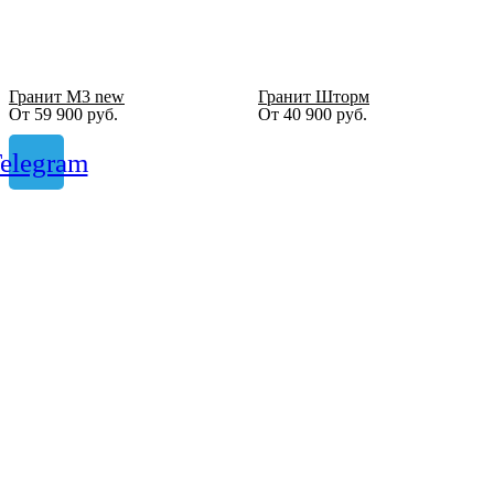
Гранит М3 new
Гранит Шторм
От
59 900
руб.
От
40 900
руб.
elegram