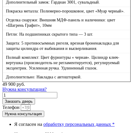
Дополнительный замок: Гардиан 3001, сувальдный.
Покраска металла: Полимерно-порошковое, цвет «Муар черный».
Отделка снаружи: Внешняя МДФ-панель и наличники: цвет
«Шагрень Графит», 10мм
Петли: На подшипниках скрытого типа — 3 шт.
Защита: 5 противосъемных ригеля, врезная броненакладка для
защиты цилиндра от выбивания и высверливания.
Полный комплект: Цвет фурнитуры « черная». Цилиндр ключ-
вертушка (производитель не регламентируется), регулируемый
эксцентрик. Усиленная ручка. Удлиненный глазок.
Дополнительно: Накладка с автошторкой.
49 900
руб.
Нужна консультация?
Количество
товара
Заказать дверь
НаноБлэк
Телефон
лайн,
Нужна консультация
панель
087
Я согласен на
обработку персональных данных *
Дуб
кантри