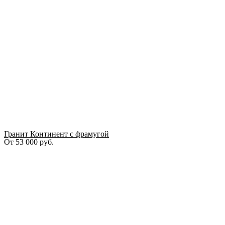
Гранит Континент с фрамугой
От
53 000
руб.