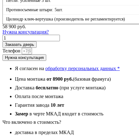
Петли: усиленные 3 шт.
Противосъемные штыри: 5шт.
Цилиндр ключ-вертушка (производитель не регламентируется)
58 900
руб.
Нужна консультация?
Количество
товара
Заказать дверь
П1
Телефон
Черная
Нужна консультация
с
фрамугой,
Я согласен на
обработку персональных данных *
панель
064
Цена монтажа
от 8900 руб.
(базовая фрамуга)
Роял
Вуд
Доставка
бесплатно
(при услуге монтажа)
светлая
Оплата после монтажа
со
структурой
Гарантия завода
10 лет
12
Замер
в черте МКАД входит в стоимость
мм
Что включено в стоимость?
доставка в пределах МКАД