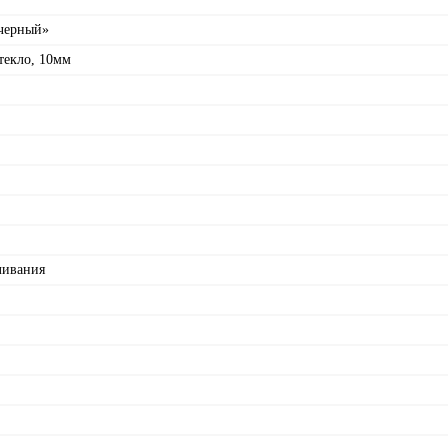
 черный»
текло, 10мм
ливания