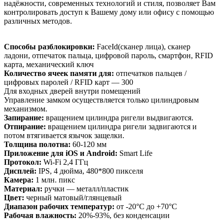
надёжности, современных технологий и стиля, позволяет Вам
контролировать доступ к Вашему дому или офису с помощью
различных методов.
Способы разблокировки:
FaceId(сканер лица), сканер
ладони, отпечаток пальца, цифровой пароль, смартфон, RFID
карта, механический ключ
Количество ячеек памяти для:
отпечатков пальцев /
цифровых паролей / RFID карт — 300
Для входных дверей внутри помещений
Управление замком осуществляется только цилиндровым
механизмом.
Запирание:
вращением цилиндра ригели выдвигаются.
Отпирание:
вращением цилиндра ригели задвигаются и
потом втягивается язычок защелки.
Толщина полотна:
60-120 мм
Приложение для iOS и Android:
Smart Life
Протокол:
Wi-Fi 2,4 ГГц
Дисплей:
IPS, 4 дюйма, 480*800 пикселя
Камера:
1 млн. пикс
Материал:
ручки — металл/пластик
Цвет:
черный матовый/глянцевый
Диапазон рабочих температур:
от -20°C до +70°C
Рабочая влажность:
20%-93%, без конденсации