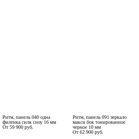
Ритм, панель 040 одна
Ритм, панель 091 зеркало
филенка силк сноу 16 мм
макси бок тонированное
От
59 900
руб.
черное 10 мм
От
62 900
руб.