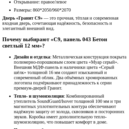
Открывание: правое/левое
Размеры: 860*2050/960*2070
Дверь «Гранит С9»
— это прочная, тёплая и современная
входная дверь, сочетающая надёжность, безопасность и
элегантный внешний вид.
Почему выбирают «С9, панель 043 Бетон
светлый 12 мм»?
Дизайн и отделка
: Металлическая конструкция покрыта
полимерно-порошковым слоем цвета «Муар серый».
Внешняя МДФ-панель и наличники цвета «Серый
шёлк» толщиной 16 мм создают изысканный и
современный облик. Два объёмных хромированных
логотипа подчёркивают принадлежность к серии
премиум-дверей Гранит.
Тепло- и шумоизоляция
: Комбинированный
утеплитель SoundGuard/Isover толщиной 100 мм и три
магнитных уплотнительных контура обеспечивают
надёжную защиту от холода, сквозняков и посторонних
звуков. Коробка имеет дополнительную тепло-
шумоизоляцию, что повышает комфорт в доме.