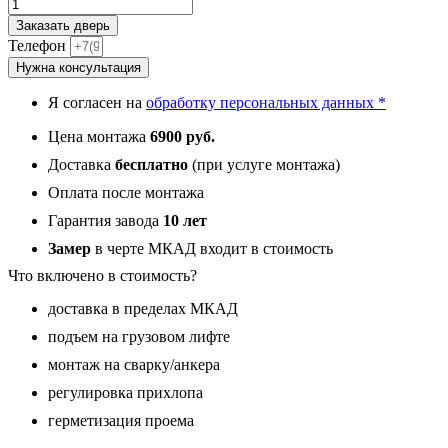
Количество
товара
Заказать дверь
С9,
Телефон
панель
Нужна консультация
043
Бетон
Я согласен на
обработку персональных данных *
светлый
12
Цена монтажа
6900 руб.
мм
Доставка
бесплатно
(при услуге монтажа)
Оплата после монтажа
Гарантия завода
10 лет
Замер
в черте МКАД входит в стоимость
Что включено в стоимость?
доставка в пределах МКАД
подъем на грузовом лифте
монтаж на сварку/анкера
регулировка прихлопа
герметизация проема