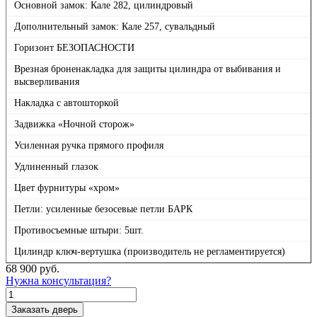
Основной замок: Кале 282, цилиндровый
Дополнительный замок: Кале 257, сувальдный
Горизонт БЕЗОПАСНОСТИ
Врезная броненакладка для защиты цилиндра от выбивания и
высверливания
Накладка с автошторкой
Задвижка «Ночной сторож»
Усиленная ручка прямого профиля
Удлиненный глазок
Цвет фурнитуры «хром»
Петли: усиленные безосевые петли БАРК
Противосъемные штыри: 5шт.
Цилиндр ключ-вертушка (производитель не регламентируется)
68 900
руб.
Нужна консультация?
Количество
товара
Заказать дверь