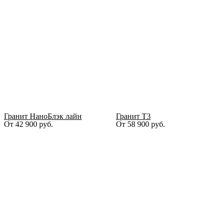
Гранит НаноБлэк лайн
Гранит Т3
От
42 900
руб.
От
58 900
руб.