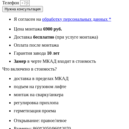
С9,
Телефон
панель
Нужна консультация
053
П1
Я согласен на
обработку персональных данных *
белая
12
Цена монтажа
6900 руб.
мм
Доставка
бесплатно
(при услуге монтажа)
Оплата после монтажа
Гарантия завода
10 лет
Замер
в черте МКАД входит в стоимость
Что включено в стоимость?
доставка в пределах МКАД
подъем на грузовом лифте
монтаж на сварку/анкера
регулировка прихлопа
герметизация проема
Открывание: правое/левое
Размеры: 860*2050/960*2070