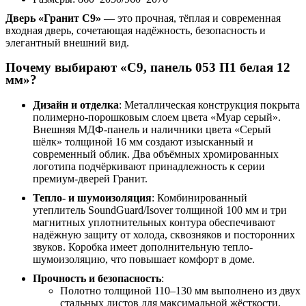
Дверь «Гранит С9»
— это прочная, тёплая и современная
входная дверь, сочетающая надёжность, безопасность и
элегантный внешний вид.
Почему выбирают «С9, панель 053 П1 белая 12
мм»?
Дизайн и отделка
: Металлическая конструкция покрыта
полимерно-порошковым слоем цвета «Муар серый».
Внешняя МДФ-панель и наличники цвета «Серый
шёлк» толщиной 16 мм создают изысканный и
современный облик. Два объёмных хромированных
логотипа подчёркивают принадлежность к серии
премиум-дверей Гранит.
Тепло- и шумоизоляция
: Комбинированный
утеплитель SoundGuard/Isover толщиной 100 мм и три
магнитных уплотнительных контура обеспечивают
надёжную защиту от холода, сквозняков и посторонних
звуков. Коробка имеет дополнительную тепло-
шумоизоляцию, что повышает комфорт в доме.
Прочность и безопасность
:
Полотно толщиной 110–130 мм выполнено из двух
стальных листов для максимальной жёсткости.