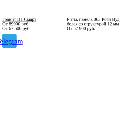
Гранит П1 Смарт
Ритм, панель 063 Роял Вуд
От 89900 руб.
белая со структурой 12 мм
От
67 500
руб.
От
57 900
руб.
elegram