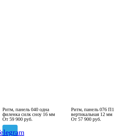
Ритм, панель 040 одна
Ритм, панель 076 П1
филенка силк сноу 16 мм
вертикальная 12 мм
От
59 900
руб.
От
57 900
руб.
elegram