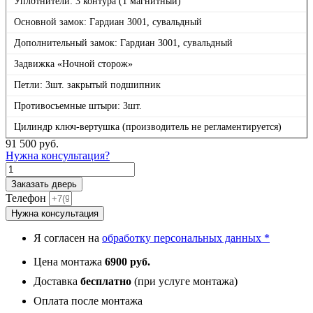
Уплотнители: 3 контура (1 магнитный)
Основной замок: Гардиан 3001, сувальдный
Дополнительный замок: Гардиан 3001, сувальдный
Задвижка «Ночной сторож»
Петли: 3шт. закрытый подшипник
Противосъемные штыри: 3шт.
Цилиндр ключ-вертушка (производитель не регламентируется)
91 500
руб.
Нужна консультация?
Количество
товара
Заказать дверь
Сибирь,
Телефон
панель
Нужна консультация
049
Под
Я согласен на
обработку персональных данных *
окраску
12
Цена монтажа
6900 руб.
мм
Доставка
бесплатно
(при услуге монтажа)
Оплата после монтажа