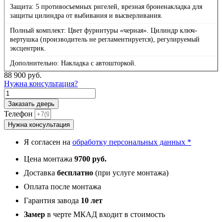
Защита: 5 противосъемных ригелей, врезная броненакладка для
защиты цилиндра от выбивания и высверливания.
Полный комплект: Цвет фурнитуры «черная». Цилиндр ключ-
вертушка (производитель не регламентируется), регулируемый
эксцентрик.
Дополнительно: Накладка с автошторкой.
88 900
руб.
Нужна консультация?
Количество
товара
Заказать дверь
Смарт
Телефон
Люкс,
Нужна консультация
панель
086
Я согласен на
обработку персональных данных *
Серый
рельеф
Цена монтажа
9700 руб.
софт
с
Доставка
бесплатно
(при услуге монтажа)
тонированным
Оплата после монтажа
зеркало
10
Гарантия завода
10 лет
мм
Замер
в черте МКАД входит в стоимость