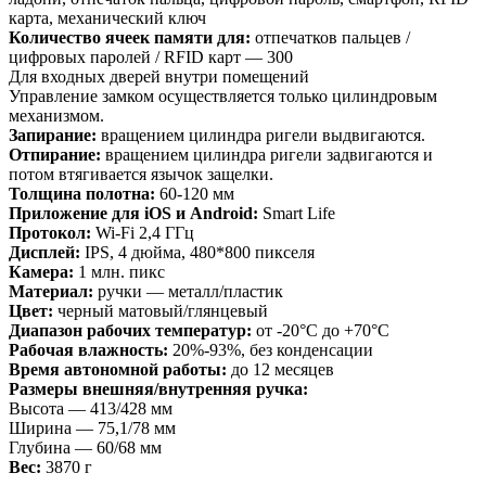
карта, механический ключ
Количество ячеек памяти для:
отпечатков пальцев /
цифровых паролей / RFID карт — 300
Для входных дверей внутри помещений
Управление замком осуществляется только цилиндровым
механизмом.
Запирание:
вращением цилиндра ригели выдвигаются.
Отпирание:
вращением цилиндра ригели задвигаются и
потом втягивается язычок защелки.
Толщина полотна:
60-120 мм
Приложение для iOS и Android:
Smart Life
Протокол:
Wi-Fi 2,4 ГГц
Дисплей:
IPS, 4 дюйма, 480*800 пикселя
Камера:
1 млн. пикс
Материал:
ручки — металл/пластик
Цвет:
черный матовый/глянцевый
Диапазон рабочих температур:
от -20°C до +70°C
Рабочая влажность:
20%-93%, без конденсации
Время автономной работы:
до 12 месяцев
Размеры внешняя/внутренняя ручка:
Высота — 413/428 мм
Ширина — 75,1/78 мм
Глубина — 60/68 мм
Вес:
3870 г