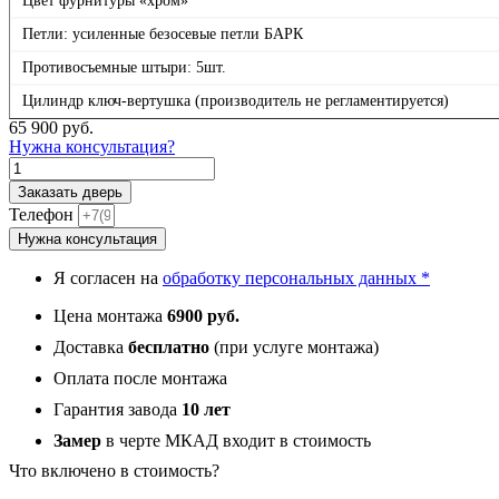
Цвет фурнитуры «хром»
Петли: усиленные безосевые петли БАРК
Противосъемные штыри: 5шт.
Цилиндр ключ-вертушка (производитель не регламентируется)
65 900
руб.
Нужна консультация?
Количество
товара
Заказать дверь
Т3,
Телефон
панель
Нужна консультация
049
Под
Я согласен на
обработку персональных данных *
окраску
12
Цена монтажа
6900 руб.
мм
Доставка
бесплатно
(при услуге монтажа)
Оплата после монтажа
Гарантия завода
10 лет
Замер
в черте МКАД входит в стоимость
Что включено в стоимость?