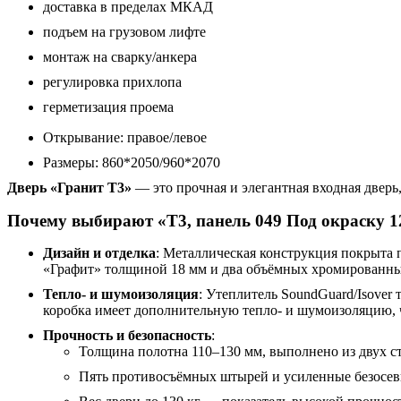
доставка в пределах МКАД
подъем на грузовом лифте
монтаж на сварку/анкера
регулировка прихлопа
герметизация проема
Открывание: правое/левое
Размеры: 860*2050/960*2070
Дверь «Гранит Т3»
— это прочная и элегантная входная дверь,
Почему выбирают «Т3, панель 049 Под окраску 1
Дизайн и отделка
: Металлическая конструкция покрыта
«Графит» толщиной 18 мм и два объёмных хромированны
Тепло- и шумоизоляция
: Утеплитель SoundGuard/Isover
коробка имеет дополнительную тепло- и шумоизоляцию, ч
Прочность и безопасность
:
Толщина полотна 110–130 мм, выполнено из двух с
Пять противосъёмных штырей и усиленные безосевы