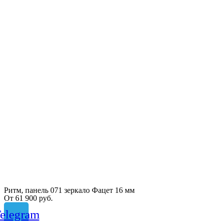
Ритм, панель 071 зеркало Фацет 16 мм
От
61 900
руб.
elegram