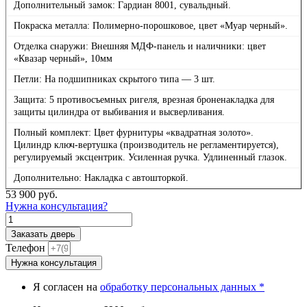
Дополнительный замок: Гардиан 8001, сувальдный.
Покраска металла: Полимерно-порошковое, цвет «Муар черный».
Отделка снаружи: Внешняя МДФ-панель и наличники: цвет
«Квазар черный», 10мм
Петли: На подшипниках скрытого типа — 3 шт.
Защита: 5 противосъемных ригеля, врезная броненакладка для
защиты цилиндра от выбивания и высверливания.
Полный комплект: Цвет фурнитуры «квадратная золото».
Цилиндр ключ-вертушка (производитель не регламентируется),
регулируемый эксцентрик. Усиленная ручка. Удлиненный глазок.
Дополнительно: Накладка с автошторкой.
53 900
руб.
Нужна консультация?
Количество
товара
Заказать дверь
Гранит
Телефон
Ардеко,
Нужна консультация
панель
024
Я согласен на
обработку персональных данных *
Зеркало
Макси