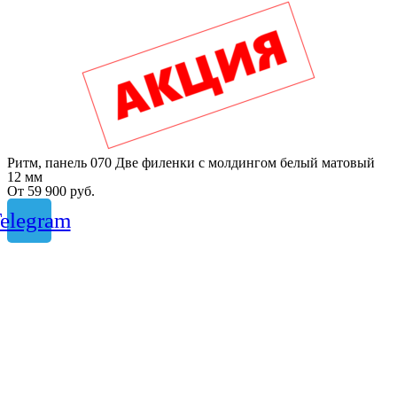
Ритм, панель 070 Две филенки с молдингом белый матовый
12 мм
От
59 900
руб.
elegram