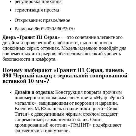
регулировка прихлопа
герметизация проема
Открывание: правое/левое
Размеры: 860*2050/960*2070
Дверь «Гранит П1 Серая»
— это сочетание элегантного
дизайна и проверенной надёжности, выполненное в
спокойных серых оттенках. Модель идеально подойдёт для
современных интерьеров, обеспечивая высокий уровень
безопасности и комфорта.
Почему выбирают «Гранит П1 Серая, панель
090 Черный кварц с зеркальной тонированной
вставкой 10 мм»?
Дизайн и отделка
: Конструкция покрыта прочным
полимерно-порошковым слоем цвета «Муар чёрный
металлик», защищающим от коррозии и царапин.
Внешняя МДФ-панель и наличники цвета «Силк
Титан» с декоративным чёрным стеклом создают
современный, гармоничный облик. Один
хромированный логотип «ГРАНИТ» подчёркивает
фирменный стиль модели.