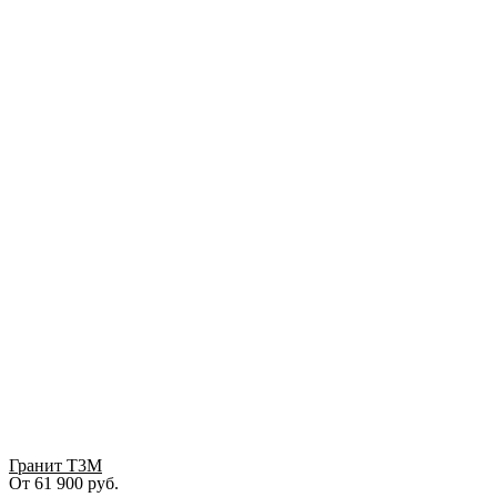
Гранит Т3М
От
61 900
руб.