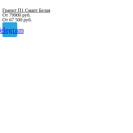
Гранит П1 Смарт Белая
От 79900 руб.
От
67 500
руб.
elegram