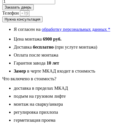
Количество
товара
Заказать дверь
Эксклюзив,
Телефон
панель
Нужна консультация
030
царга
Я согласен на
обработку персональных данных *
Сандал
светлая
Цена монтажа
6900 руб.
16
мм
Доставка
бесплатно
(при услуге монтажа)
Оплата после монтажа
Гарантия завода
10 лет
Замер
в черте МКАД входит в стоимость
Что включено в стоимость?
доставка в пределах МКАД
подъем на грузовом лифте
монтаж на сварку/анкера
регулировка прихлопа
герметизация проема