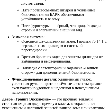
листов стали.
Пять противосъёмных штырей и усиленные
безосевые петли БАРК обеспечивают
устойчивость к взлому.
Цвет фурнитуры — чёрный, что придаёт двери
строгий и элегантный внешний вид.
Замковая система
:
Основной двухсистемный замок Гардиан 75.14 Т с
вертикальным приводом и системой
перекодировки.
Врезная броненакладка для защиты цилиндра от
выбивания и высверливания.
Накладка с автошторкой и задвижка «Ночной
сторож» для дополнительной безопасности.
Функциональные детали
: Удлинённый глазок,
усиленная ручка и противосъёмные элементы делают
эксплуатацию удобной и надёжной в повседневном
использовании.
Дверь «Гранит Эксклюзив»
— это прочная, тёплая и
стильная входная дверь премиум-класса, которая станет
украшением и надёжной защитой вашего дома или квартиры.