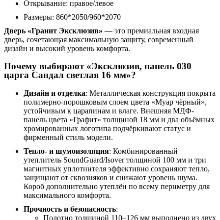
Открывание: правое/левое
Размеры: 860*2050/960*2070
Дверь «Гранит Эксклюзив»
— это премиальная входная
дверь, сочетающая максимальную защиту, современный
дизайн и высокий уровень комфорта.
Почему выбирают «Эксклюзив, панель 030
царга Сандал светлая 16 мм»?
Дизайн и отделка
: Металлическая конструкция покрыта
полимерно-порошковым слоем цвета «Муар чёрный»,
устойчивым к царапинам и влаге. Внешняя МДФ-
панель цвета «Графит» толщиной 18 мм и два объёмных
хромированных логотипа подчёркивают статус и
фирменный стиль модели.
Тепло- и шумоизоляция
: Комбинированный
утеплитель SoundGuard/Isover толщиной 100 мм и три
магнитных уплотнителя эффективно сохраняют тепло,
защищают от сквозняков и снижают уровень шума.
Короб дополнительно утеплён по всему периметру для
максимального комфорта.
Прочность и безопасность
:
Полотно толщиной 110–126 мм выполнено из двух