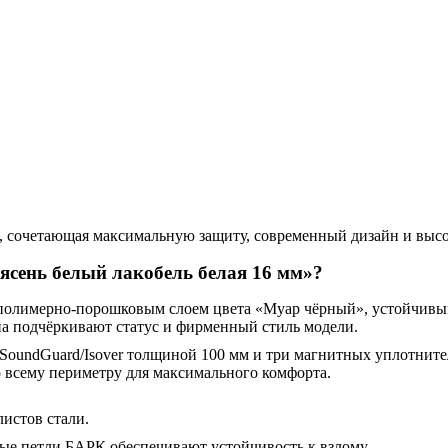
, сочетающая максимальную защиту, современный дизайн и высо
ясень белый лакобель белая 16 мм»?
 полимерно-порошковым слоем цвета «Муар чёрный», устойчивы
а подчёркивают статус и фирменный стиль модели.
SoundGuard/Isover толщиной 100 мм и три магнитных уплотните
 всему периметру для максимального комфорта.
истов стали.
ые петли БАРК обеспечивают устойчивость к взлому.