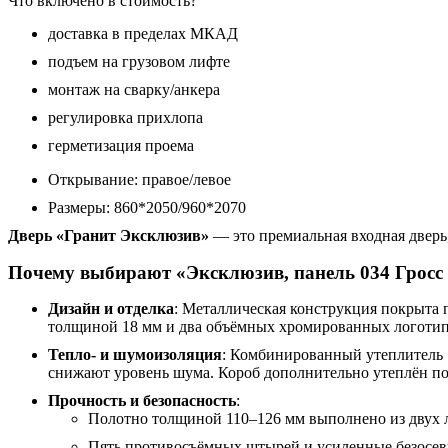
Что включено в стоимость?
доставка в пределах МКАД
подъем на грузовом лифте
монтаж на сварку/анкера
регулировка прихлопа
герметизация проема
Открывание: правое/левое
Размеры: 860*2050/960*2070
Дверь «Гранит Эксклюзив»
— это премиальная входная дверь
Почему выбирают «Эксклюзив, панель 034 Гросс 
Дизайн и отделка
: Металлическая конструкция покрыта
толщиной 18 мм и два объёмных хромированных логотип
Тепло- и шумоизоляция
: Комбинированный утеплитель 
снижают уровень шума. Короб дополнительно утеплён по
Прочность и безопасность
:
Полотно толщиной 110–126 мм выполнено из двух л
Пять противосъёмных штырей и усиленные безосев