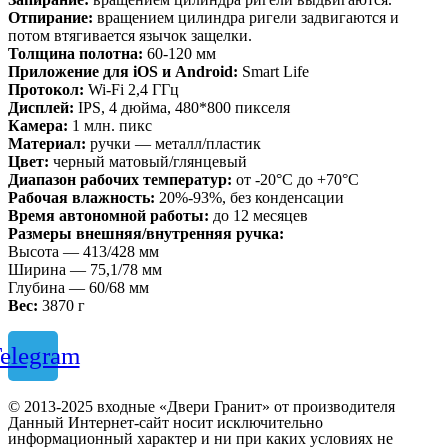
Отпирание:
вращением цилиндра ригели задвигаются и
потом втягивается язычок защелки.
Толщина полотна:
60-120 мм
Приложение для iOS и Android:
Smart Life
Протокол:
Wi-Fi 2,4 ГГц
Дисплей:
IPS, 4 дюйма, 480*800 пикселя
Камера:
1 млн. пикс
Материал:
ручки — металл/пластик
Цвет:
черный матовый/глянцевый
Диапазон рабочих температур:
от -20°C до +70°C
Рабочая влажность:
20%-93%, без конденсации
Время автономной работы:
до 12 месяцев
Размеры внешняя/внутренняя ручка:
Высота — 413/428 мм
Ширина — 75,1/78 мм
Глубина — 60/68 мм
Вес:
3870 г
elegram
© 2013-2025 входные «Двери Гранит» от производителя
Данный Интернет-сайт носит исключительно
информационный характер и ни при каких условиях не