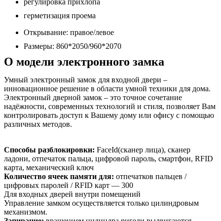
регулировка прихлопа
герметизация проема
Открывание: правое/левое
Размеры: 860*2050/960*2070
О модели электронного замка
Умный электронный замок для входной двери –
инновационное решение в области умной техники для дома.
Электронный дверной замок – это точное сочетание
надёжности, современных технологий и стиля, позволяет Вам
контролировать доступ к Вашему дому или офису с помощью
различных методов.
Способы разблокировки:
FaceId(сканер лица), сканер
ладони, отпечаток пальца, цифровой пароль, смартфон, RFID
карта, механический ключ
Количество ячеек памяти для:
отпечатков пальцев /
цифровых паролей / RFID карт — 300
Для входных дверей внутри помещений
Управление замком осуществляется только цилиндровым
механизмом.
Запирание:
вращением цилиндра ригели выдвигаются.