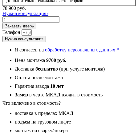
Дополнительно: Накладка с автошторкой.
78 900
руб.
Нужна консультация?
Количество
товара
Заказать дверь
Континент
Телефон
Смарт,
Нужна консультация
панель
087
Я согласен на
обработку персональных данных *
Дуб
кантри
Цена монтажа
9700 руб.
темный
с
Доставка
бесплатно
(при услуге монтажа)
фрезеровкой
Оплата после монтажа
10
мм
Гарантия завода
10 лет
Замер
в черте МКАД входит в стоимость
Что включено в стоимость?
доставка в пределах МКАД
подъем на грузовом лифте
монтаж на сварку/анкера