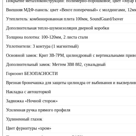
Покрытие металлоконструкции: полимерно-порошковое, цвет «Муар
Внешняя МДФ-панель: цвет «Венге поперечный» с молдингами, 12м
Утеплитель: комбинированная плита 100мм, SoundGuard/Isover
Дополнительная тепло-шумоизоляция дверной коробки
Толщина полотна: 100-120мм, 2 листа стали
Уплотнители: 3 контура (1 магнитный)
Основной замок: Крит ЗВ-7РМ, цилиндровый с вертикальными прив
Дополнительный замок: Меттем ЗВ8 882, сувальдный
Горизонт БЕЗОПАСНОСТИ
Врезная бронечашка для защиты цилиндра от выбивания и высверли
Накладка с автошторкой
Задвижка «Ночной сторож»
Усиленная ручка прямого профиля
Удлиненный глазок
Цвет фурнитуры «хром»