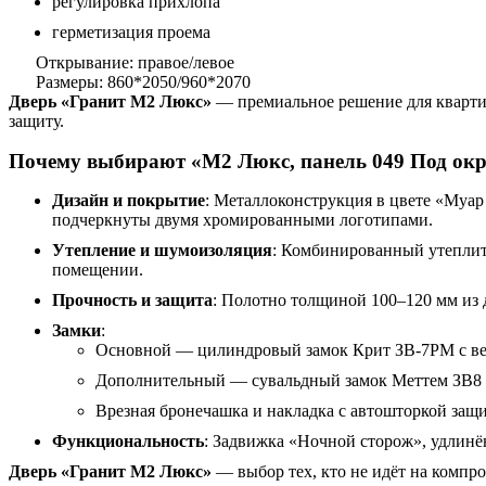
регулировка прихлопа
герметизация проема
Открывание: правое/левое
Размеры: 860*2050/960*2070
Дверь «Гранит М2 Люкс»
— премиальное решение для квартир
защиту.
Почему выбирают «М2 Люкс, панель 049 Под окр
Дизайн и покрытие
: Металлоконструкция в цвете «Муа
подчеркнуты двумя хромированными логотипами.
Утепление и шумоизоляция
: Комбинированный утеплите
помещении.
Прочность и защита
: Полотно толщиной 100–120 мм из
Замки
:
Основной — цилиндровый замок Крит ЗВ-7РМ с в
Дополнительный — сувальдный замок Меттем ЗВ8 
Врезная бронечашка и накладка с автошторкой защ
Функциональность
: Задвижка «Ночной сторож», удлинё
Дверь «Гранит М2 Люкс»
— выбор тех, кто не идёт на компр