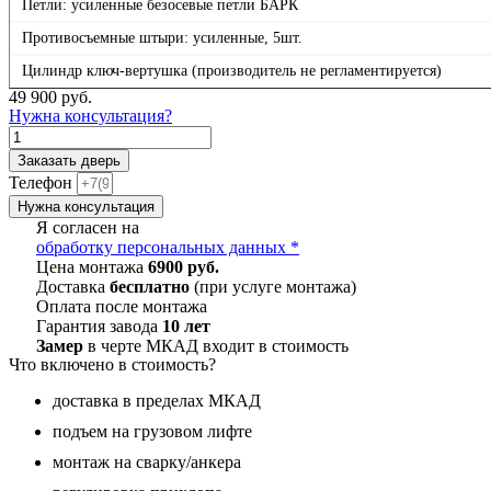
Петли: усиленные безосевые петли БАРК
Противосъемные штыри: усиленные, 5шт.
Цилиндр ключ-вертушка (производитель не регламентируется)
49 900
руб.
Нужна консультация?
Количество
товара
Заказать дверь
М2
Телефон
Люкс,
Нужна консультация
панель
Я согласен на
049
обработку персональных данных *
Под
Цена монтажа
6900 руб.
окраску
Доставка
бесплатно
(при услуге монтажа)
12
Оплата после монтажа
мм
Гарантия завода
10 лет
Замер
в черте МКАД входит в стоимость
Что включено в стоимость?
доставка в пределах МКАД
подъем на грузовом лифте
монтаж на сварку/анкера