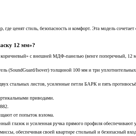
, где ценят стиль, безопасность и комфорт. Эта модель сочета
аску 12 мм»?
р коричневый» с внешней МДФ-панелью (венге поперечный, 12 м
ль (SoundGuard/Isover) толщиной 100 мм и три уплотнительных
 двух стальных листов, усиленные петли БАРК и пять противос
ертикальными приводами.
882.
ищают от попыток взлома.
нный глазок и усиленная ручка прямого профиля обеспечивают у
омиссы, обеспечивая своей квартире стильный и безопасный вход