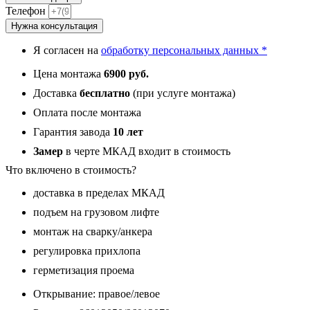
М3
Телефон
New,
Нужна консультация
панель
026
Я согласен на
обработку персональных данных *
зеркало
Лиственница
Цена монтажа
6900 руб.
10
мм
Доставка
бесплатно
(при услуге монтажа)
Оплата после монтажа
Гарантия завода
10 лет
Замер
в черте МКАД входит в стоимость
Что включено в стоимость?
доставка в пределах МКАД
подъем на грузовом лифте
монтаж на сварку/анкера
регулировка прихлопа
герметизация проема
Открывание: правое/левое