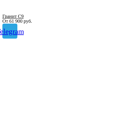
Гранит С9
От
61 900
руб.
elegram