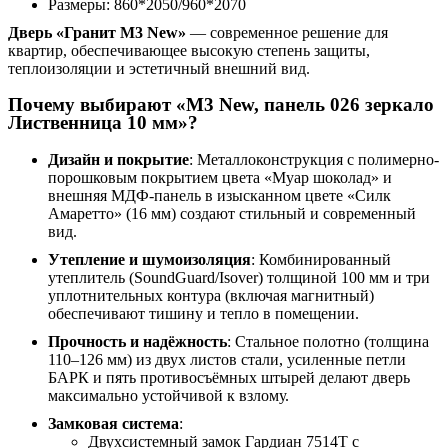
Размеры: 860*2050/960*2070
Дверь «Гранит М3 New»
— современное решение для
квартир, обеспечивающее высокую степень защиты,
теплоизоляции и эстетичный внешний вид.
Почему выбирают «М3 New, панель 026 зеркало
Лиственница 10 мм»?
Дизайн и покрытие
: Металлоконструкция с полимерно-
порошковым покрытием цвета «Муар шоколад» и
внешняя МДФ-панель в изысканном цвете «Силк
Амаретто» (16 мм) создают стильный и современный
вид.
Утепление и шумоизоляция
: Комбинированный
утеплитель (SoundGuard/Isover) толщиной 100 мм и три
уплотнительных контура (включая магнитный)
обеспечивают тишину и тепло в помещении.
Прочность и надёжность
: Стальное полотно (толщина
110–126 мм) из двух листов стали, усиленные петли
БАРК и пять противосъёмных штырей делают дверь
максимально устойчивой к взлому.
Замковая система
:
Двухсистемный замок Гардиан 7514Т с