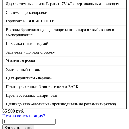
Двухсистемный замок Гардиан 7514Т с вертикальным приводом
Система перекодировки
Горизонт БЕЗОПАСНОСТИ
Врезная броненакладка для защиты цилиндра от выбивания и
высверливания
Накладка с автошторкой
Задвижка «Ночной сторож»
Усиленная ручка
Удлиненный глазок
Цвет фурнитуры «черная»
Петли: усиленные безосевые петли БАРК
Противосъемные штыри: 5шт.
Цилиндр ключ-вертушка (производитель не регламентируется)
66 900
руб.
Нужна консультация?
Количество
товара
Заказать дверь