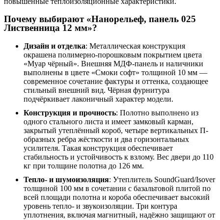
повышенные теплоизоляционные характеристики.
Почему выбирают «Нанорельеф, панель 025
Лиственница 12 мм»?
Дизайн и отделка
: Металлическая конструкция
окрашена полимерно-порошковым покрытием цвета
«Муар чёрный». Внешняя МДФ-панель и наличники
выполнены в цвете «Смоки софт» толщиной 10 мм —
современное сочетание фактуры и оттенка, создающее
стильный внешний вид. Чёрная фурнитура
подчёркивает лаконичный характер модели.
Конструкция и прочность
: Полотно выполнено из
одного стального листа и имеет замковый карман,
закрытый утеплённый короб, четыре вертикальных П-
образных ребра жёсткости и два горизонтальных
усилителя. Такая конструкция обеспечивает
стабильность и устойчивость к взлому. Вес двери до 110
кг при толщине полотна до 126 мм.
Тепло- и шумоизоляция
: Утеплитель SoundGuard/Isover
толщиной 100 мм в сочетании с базальтовой плитой по
всей площади полотна и короба обеспечивает высокий
уровень тепло- и звукоизоляции. Три контура
уплотнения, включая магнитный, надёжно защищают от