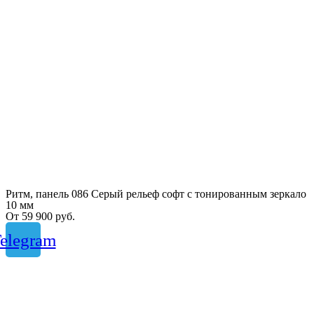
Ритм, панель 086 Серый рельеф софт с тонированным зеркало
10 мм
От
59 900
руб.
elegram