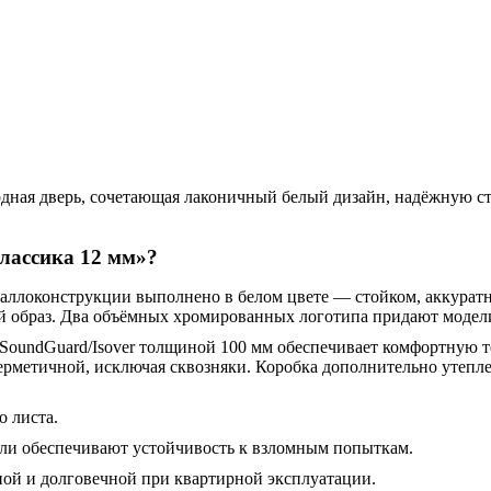
дная дверь, сочетающая лаконичный белый дизайн, надёжную с
лассика 12 мм»?
аллоконструкции выполнено в белом цвете — стойком, аккурат
й образ. Два объёмных хромированных логотипа придают модел
SoundGuard/Isover толщиной 100 мм обеспечивает комфортную т
ерметичной, исключая сквозняки. Коробка дополнительно утепле
о листа.
ли обеспечивают устойчивость к взломным попыткам.
жной и долговечной при квартирной эксплуатации.