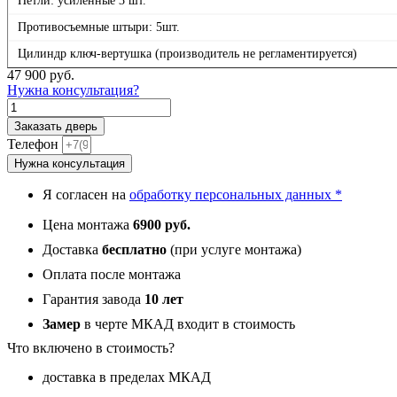
Петли: усиленные 3 шт.
Противосъемные штыри: 5шт.
Цилиндр ключ-вертушка (производитель не регламентируется)
47 900
руб.
Нужна консультация?
Количество
товара
Заказать дверь
П1
Телефон
Белая,
Нужна консультация
панель
035
Я согласен на
обработку персональных данных *
Белая
классика
Цена монтажа
6900 руб.
12
мм
Доставка
бесплатно
(при услуге монтажа)
Оплата после монтажа
Гарантия завода
10 лет
Замер
в черте МКАД входит в стоимость
Что включено в стоимость?
доставка в пределах МКАД