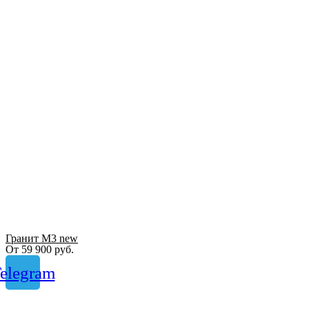
Гранит М3 new
От
59 900
руб.
elegram