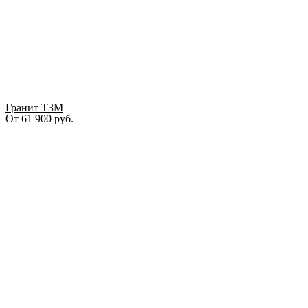
Гранит Т3М
От
61 900
руб.