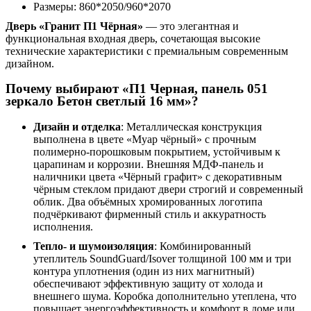
Размеры: 860*2050/960*2070
Дверь «Гранит П1 Чёрная»
— это элегантная и
функциональная входная дверь, сочетающая высокие
технические характеристики с премиальным современным
дизайном.
Почему выбирают «П1 Черная, панель 051
зеркало Бетон светлый 16 мм»?
Дизайн и отделка
: Металлическая конструкция
выполнена в цвете «Муар чёрный» с прочным
полимерно-порошковым покрытием, устойчивым к
царапинам и коррозии. Внешняя МДФ-панель и
наличники цвета «Чёрный графит» с декоративным
чёрным стеклом придают двери строгий и современный
облик. Два объёмных хромированных логотипа
подчёркивают фирменный стиль и аккуратность
исполнения.
Тепло- и шумоизоляция
: Комбинированный
утеплитель SoundGuard/Isover толщиной 100 мм и три
контура уплотнения (один из них магнитный)
обеспечивают эффективную защиту от холода и
внешнего шума. Коробка дополнительно утеплена, что
повышает энергоэффективность и комфорт в доме или