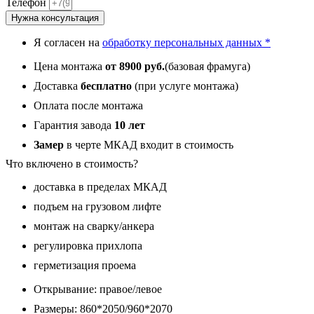
Телефон
Черная
Нужна консультация
с
фрамугой,
Я согласен на
обработку персональных данных *
панель
079
Цена монтажа
от 8900 руб.
(базовая фрамуга)
Белый
софт,
Доставка
бесплатно
(при услуге монтажа)
черный
Оплата после монтажа
молдинг
12
Гарантия завода
10 лет
мм
Замер
в черте МКАД входит в стоимость
Что включено в стоимость?
доставка в пределах МКАД
подъем на грузовом лифте
монтаж на сварку/анкера
регулировка прихлопа
герметизация проема
Открывание: правое/левое
Размеры: 860*2050/960*2070