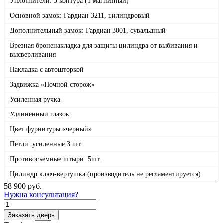
Уплотнители: 3 контура (1 магнитный)
Основной замок: Гардиан 3211, цилиндровый
Дополнительный замок: Гардиан 3001, сувальдный
Врезная броненакладка для защиты цилиндра от выбивания и
высверливания
Накладка с автошторкой
Задвижка «Ночной сторож»
Усиленная ручка
Удлиненный глазок
Цвет фурнитуры «черный»
Петли: усиленные 3 шт.
Противосъемные штыри: 5шт.
Цилиндр ключ-вертушка (производитель не регламентируется)
58 900
руб.
Нужна консультация?
Количество
товара
Заказать дверь
П1