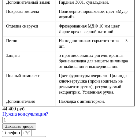
Дополнительный замок
Гардиан 3001, сувальдный.
Покраска металла
Полимерно-порошковое, цвет «Муар
черный».
Отделка снаружи
Фрезерованная МДФ 10 мм цвет
Ларче орех с черной патиной
Петли
На подшипниках скрытого типа — 3
шт.
Защита
5 противосъемных ригеля, врезная
броненакладка для защиты цилиндра
от выбивания и высверливания.
Полный комплект
Цвет фурнитуры «черная». Цилиндр
ключ-вертушка (производитель не
регламентируется), регулируемый
эксцентрик. Усиленная ручка.
Дополнительно
Накладка с автошторкой.
44 400
руб.
Нужна консультация?
Количество
товара
Заказать дверь
Плэй,
Телефон
панель