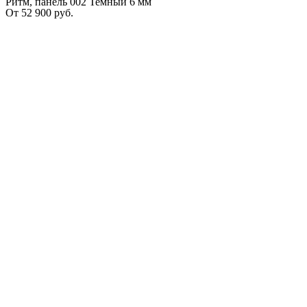
Ритм, панель 002 Темный 6 мм
От
52 900
руб.