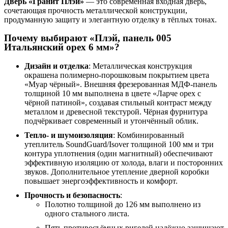
Дверь «Гранит Плэй»
— это современная входная дверь,
сочетающая прочность металлической конструкции,
продуманную защиту и элегантную отделку в тёплых тонах.
Почему выбирают «Плэй, панель 005
Итальянский орех 6 мм»?
Дизайн и отделка
: Металлическая конструкция
окрашена полимерно-порошковым покрытием цвета
«Муар чёрный». Внешняя фрезерованная МДФ-панель
толщиной 10 мм выполнена в цвете «Ларче орех с
чёрной патиной», создавая стильный контраст между
металлом и древесной текстурой. Чёрная фурнитура
подчёркивает современный и утончённый облик.
Тепло- и шумоизоляция
: Комбинированный
утеплитель SoundGuard/Isover толщиной 100 мм и три
контура уплотнения (один магнитный) обеспечивают
эффективную изоляцию от холода, влаги и посторонних
звуков. Дополнительное утепление дверной коробки
повышает энергоэффективность и комфорт.
Прочность и безопасность
:
Полотно толщиной до 126 мм выполнено из
одного стального листа.
Пять противосъёмных ригелей надёжно защищают