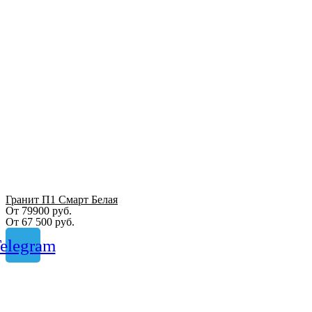
Гранит П1 Смарт Белая
От 79900 руб.
От
67 500
руб.
elegram