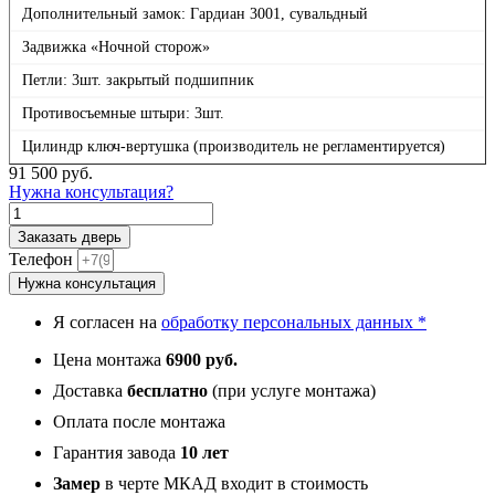
Дополнительный замок: Гардиан 3001, сувальдный
Задвижка «Ночной сторож»
Петли: 3шт. закрытый подшипник
Противосъемные штыри: 3шт.
Цилиндр ключ-вертушка (производитель не регламентируется)
91 500
руб.
Нужна консультация?
Количество
товара
Заказать дверь
Сибирь,
Телефон
панель
Нужна консультация
021
Белый
Я согласен на
обработку персональных данных *
матовый
16
Цена монтажа
6900 руб.
мм
Доставка
бесплатно
(при услуге монтажа)
Оплата после монтажа
Гарантия завода
10 лет
Замер
в черте МКАД входит в стоимость