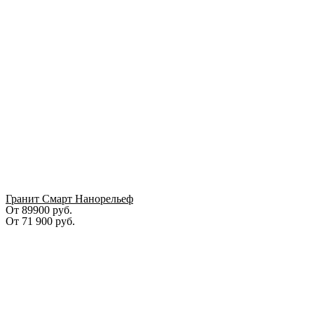
Гранит Смарт Нанорельеф
От 89900 руб.
От
71 900
руб.