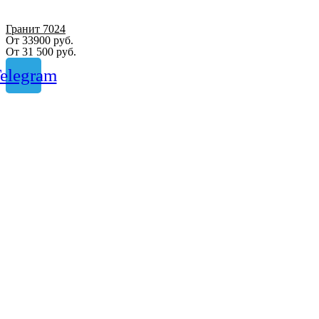
Гранит 7024
От 33900 руб.
От
31 500
руб.
elegram