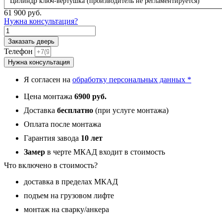
Цилиндр ключ-вертушка (производитель не регламентируется)
61 900
руб.
Нужна консультация?
Количество
товара
Заказать дверь
Терморазрыв,
Телефон
панель
Нужна консультация
024
зеркало
Я согласен на
обработку персональных данных *
Макси
белый
Цена монтажа
6900 руб.
матовый
16
Доставка
бесплатно
(при услуге монтажа)
мм
Оплата после монтажа
Гарантия завода
10 лет
Замер
в черте МКАД входит в стоимость
Что включено в стоимость?
доставка в пределах МКАД
подъем на грузовом лифте
монтаж на сварку/анкера