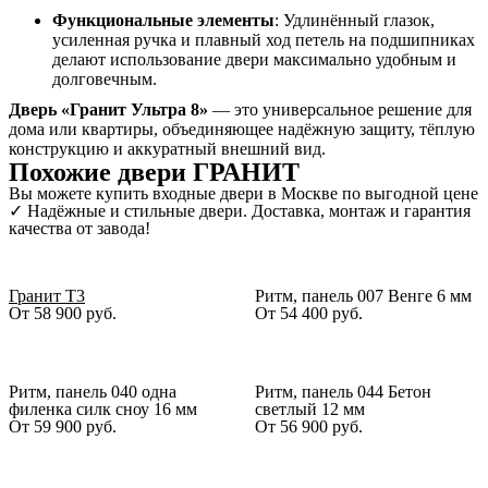
Функциональные элементы
: Удлинённый глазок,
усиленная ручка и плавный ход петель на подшипниках
делают использование двери максимально удобным и
долговечным.
Дверь «Гранит Ультра 8»
— это универсальное решение для
дома или квартиры, объединяющее надёжную защиту, тёплую
конструкцию и аккуратный внешний вид.
Похожие двери ГРАНИТ
Вы можете купить входные двери в Москве по выгодной цене
✓ Надёжные и стильные двери. Доставка, монтаж и гарантия
качества от завода!
Гранит Т3
Ритм, панель 007 Венге 6 мм
От
58 900
руб.
От
54 400
руб.
Ритм, панель 040 одна
Ритм, панель 044 Бетон
филенка силк сноу 16 мм
светлый 12 мм
От
59 900
руб.
От
56 900
руб.