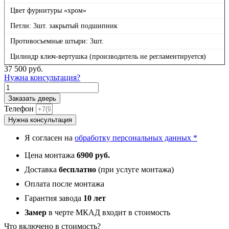
Цвет фурнитуры «хром»
Петли: 3шт. закрытый подшипник
Противосъемные штыри: 3шт.
Цилиндр ключ-вертушка (производитель не регламентируется)
37 500
руб.
Нужна консультация?
Количество
товара
Заказать дверь
Ультра
Телефон
8,
Нужна консультация
панель
029
Я согласен на
обработку персональных данных *
Белая
10
Цена монтажа
6900 руб.
мм
Доставка
бесплатно
(при услуге монтажа)
Оплата после монтажа
Гарантия завода
10 лет
Замер
в черте МКАД входит в стоимость
Что включено в стоимость?