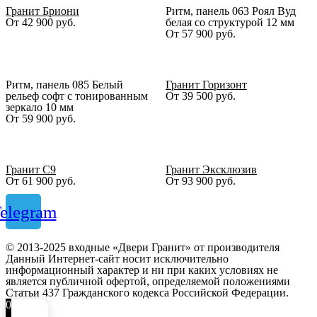
Гранит Бриони
Ритм, панель 063 Роял Вуд
От
42 900
руб.
белая со структурой 12 мм
От
57 900
руб.
Ритм, панель 085 Белый
Гранит Горизонт
рельеф софт с тонированным
От
39 500
руб.
зеркало 10 мм
От
59 900
руб.
Гранит С9
Гранит Эксклюзив
От
61 900
руб.
От
93 900
руб.
elegram
© 2013-2025 входные «Двери Гранит» от производителя
Данный Интернет-сайт носит исключительно
информационный характер и ни при каких условиях не
является публичной офертой, определяемой положениями
Статьи 437 Гражданского кодекса Российской Федерации.
0